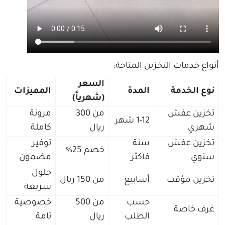
أنواع خدمات التخزين المتاحة:
السعر
نوع الخدمة
المدة
المميزات
(شهرياً)
تخزين عفش
من 300
مرونة
1-12 شهر
شهري
ريال
كاملة
تخزين عفش
سنة
توفير
خصم 25%
سنوي
فأكثر
مضمون
حلول
تخزين مؤقت
أسابيع
من 150 ريال
سريعة
حسب
من 500
خصوصية
غرف خاصة
الطلب
ريال
تامة