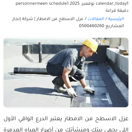
1 نوفمبر، 2025
calendar_today
1
schedule
nermeen
person
دقيقة قراءة
الرئيسية
/
المقالات
/
عزل الاسطح من الامطار | شركة إنجاز
المشاريع 0500460260
عزل الاسطح من الامطار يعتبر الدرع الواقي الأول
اللي يحمي بيتك ومنشأتك من أضرار المياه المدمرة