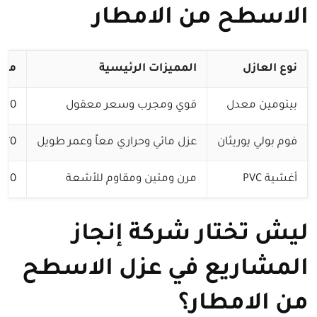
الاسطح من الامطار
نوع العازل
المميزات الرئيسية
متو
بيتومين معدل
قوي ومجرب وسعر معقول
35-50 ريا
فوم بولي يوريثان
عزل مائي وحراري معاً وعمر طويل
45-70 ريا
أغشية PVC
مرن ومتين ومقاوم للأشعة
40-60 ري
ليش تختار شركة إنجاز
المشاريع في عزل الاسطح
من الامطار؟