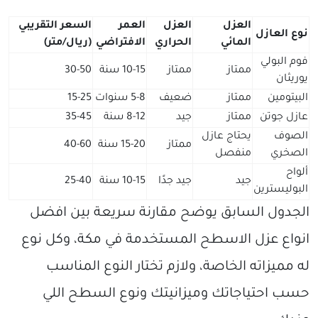
العزل
العزل
العمر
السعر التقريبي
نوع العازل
المائي
الحراري
الافتراضي
(ريال/متر)
فوم البولي
ممتاز
ممتاز
10-15 سنة
30-50
يوريثان
البيتومين
ممتاز
ضعيف
5-8 سنوات
15-25
عازل جوتن
ممتاز
جيد
8-12 سنة
35-45
الصوف
يحتاج عازل
ممتاز
15-20 سنة
40-60
الصخري
منفصل
ألواح
جيد
جيد جدًا
10-15 سنة
25-40
البوليسترين
الجدول السابق يوضح مقارنة سريعة بين افضل
انواع عزل الاسطح المستخدمة في مكة، وكل نوع
له مميزاته الخاصة، ولازم تختار النوع المناسب
حسب احتياجاتك وميزانيتك ونوع السطح اللي