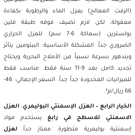
الطريقة التقليدية القديمة المعروفة. البيتومين
(الزفت المعالج) يعزل الماء والرطوبة بكفاءة
معقولة، لكن لازم تضيف فوقه طبقة فلين
بولسترين (سماكة 6-7 سم) للعزل الحراري
الضروري جداً. المشكلة الأساسية: البيتومين يتأثر
ويتدهور بسرعة نسبياً من الأملاح البحرية ويحتاج
تجديد كامل بعد 9-11 سنة فقط. مناسب فقط
للميزانيات المحدودة جداً جداً. السعر الإجمالي: 46-
66 ريال/م².
الخيار الرابع – العزل الإسمنتي البوليمري
:
العزل
الاسمنتي للاسطح في رابغ
يستخدم مواد
إسمنتية بوليمرية متطورة. ممتاز جداً
لعزل