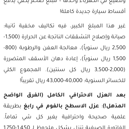
وتضيع في الكهرباء وحدها – مبلغ ضخم يكفي يدفع
أقساط سيارة جديدة كاملة!
غير هذا المبلغ الكبير، فيه تكاليف مخفية ثانية:
صيانة وإصلاح التشققات الناتجة عن الحرارة (1,500-
2,500 ريال سنوياً)، معالجة العفن والرطوبة (800-
1,500 ريال سنوياً)، إعادة دهان الأسقف المتضررة
(2,000-3,500 ريال كل سنتين). المجموع الكلي
للخسائر السنوية: 40,000-43,000 ريال تقريباً!
بعد العزل الاحترافي الكامل (الفرق الواضح
المذهل!)
:
عزل الاسطح بالفوم في رابغ
بطريقة
علمية صحيحة واحترافية يغير كل شي تماماً.
الفاتورة الصيفية تنزل بشكل ملحوظ لـ 1,450-1,750