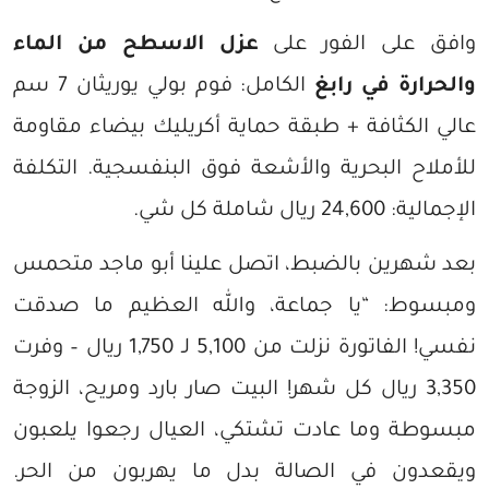
وافق على الفور على
عزل الاسطح من الماء
والحرارة في رابغ
الكامل: فوم بولي يوريثان 7 سم
عالي الكثافة + طبقة حماية أكريليك بيضاء مقاومة
للأملاح البحرية والأشعة فوق البنفسجية. التكلفة
الإجمالية: 24,600 ريال شاملة كل شي.
بعد شهرين بالضبط، اتصل علينا أبو ماجد متحمس
ومبسوط: “يا جماعة، والله العظيم ما صدقت
نفسي! الفاتورة نزلت من 5,100 لـ 1,750 ريال – وفرت
3,350 ريال كل شهر! البيت صار بارد ومريح، الزوجة
مبسوطة وما عادت تشتكي، العيال رجعوا يلعبون
ويقعدون في الصالة بدل ما يهربون من الحر.