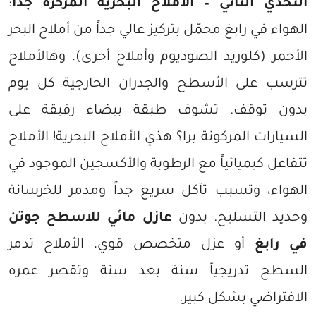
التحدي الثاني – الأملاح البحرية المركزة جداً
:
الهواء في رابغ محمّل بتركيز عالي جداً من أملاح البحر
الأحمر (كلوريد الصوديوم وأملاح أخرى)، وهالأملاح
تترسب على الأسطح والجدران الخارجية كل يوم
بدون توقف. تشوف طبقة بيضاء رقيقة على
السيارات المركونة برا؟ هذي الأملاح البحرية! الأملاح
تتفاعل كيميائياً مع الرطوبة والأكسجين الموجود في
الهواء، وتسبب تآكل سريع جداً ومدمر للخرسانة
وحديد التسليح. بدون
عازل مائي للاسطح جوتن
في رابغ
أو عزل متخصص قوي، الأملاح تدمر
السطح تدريجياً سنة بعد سنة وتقصر عمره
الافتراضي بشكل كبير.