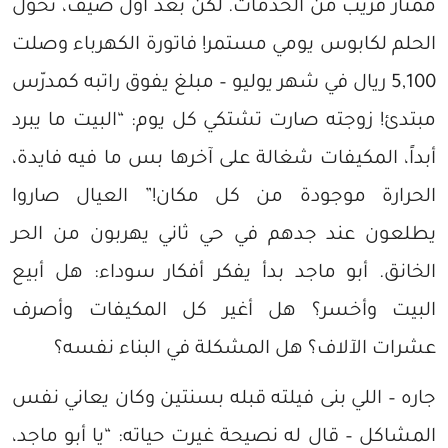
ممتاز قريب من الخدمات. لكن بعد أول صيف، تحول
الحلم لكابوس يومي مستمر! فاتورة الكهرباء وصلت
5,100 ريال في شهر يوليو – مبلغ يفوق راتبه كمدرّس
مبتدئ! زوجته صارت تشتكي كل يوم: “البيت ما يبرد
أبداً، المكيفات شغالة على آخرها بس ما فيه فايدة،
الحرارة موجودة من كل مكان!” العيال صاروا
يطلعون عند جدهم في حي ثاني يهربون من الحر
الخانق. أبو ماجد بدأ يفكر أفكار سوداء: هل أبيع
البيت وأخسر؟ هل أغير كل المكيفات وأصرف
عشرات الآلاف؟ هل المشكلة في البناء نفسه؟
جاره – اللي بنى فيلته قبله بسنتين وكان يعاني نفس
المشاكل – قال له نصيحة غيرت حياته: “يا أبو ماجد،