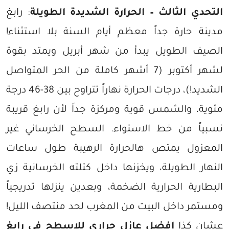
التحدي الثالث – الحرارة الشديدة الطويلة
: رابغ
مدينة حارة جداً معظم أيام السنة بلا استثناء!
الصيف الطويل يبدأ من شهر أبريل ويمتد بقوة
لشهر أكتوبر (7 أشهر كاملة من الحر المتواصل
الشديد!)، درجات الحرارة نهاراً تتراوح بين 38-46 درجة
مئوية، والشمس قوية ومركزة جداً لأن رابغ قريبة
نسبياً من خط الاستواء. السطح الخرساني غير
المعزول يمتص هالحرارة الرهيبة طول ساعات
النهار الطويلة، ويخزنها داخل كتلته الخرسانية زي
البطارية الحرارية الضخمة، وبعدين ينزلها تدريجياً
ومستمر داخل البيت من المغرب لحد منتصف الليل!
عشان كذا
افضل عازل حراري للاسطح في رابغ