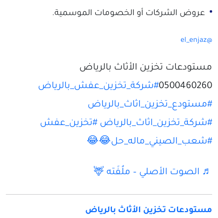
عروض الشركات أو الخصومات الموسمية.
@el_enjaz
مستودعات تخزين الأثاث بالرياض
0500460260
#شركة_تخزين_عفش_بالرياض
#مستودع_تخزين_اثاث_بالرياض
#شركة_تخزين_اثاث_بالرياض
#تخزين_عفش
#شعب_الصيني_ماله_حل😂😂
♬ الصوت الأصلي – ملُفَته 🦌
مستودعات تخزين الأثاث بالرياض